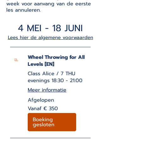
week voor aanvang van de eerste
les annuleren.
4 MEI - 18 JUNI
Lees hier de algemene voorwaarden
Wheel Throwing for All
Levels [EN]
Class Alice / 7 THU
evenings 18:30 - 21:00
Meer informatie
Afgelopen
Vanaf
Vanaf € 350
350
euro
Boeking
gesloten