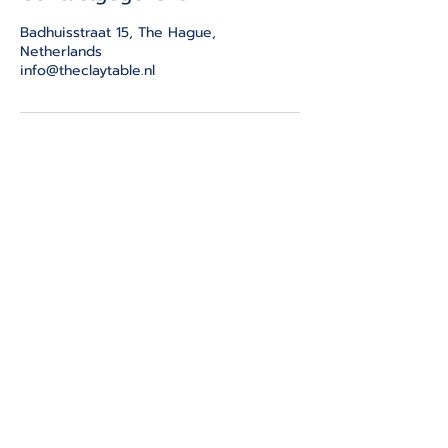
Badhuisstraat 15, The Hague,
Netherlands
info@theclaytable.nl
THE CLAY TABLE
Badhuisstraat 15
2584HD, Scheveningen
The Hague
info@theclaytable.nl
THE CLAY TABLE heeft flexibele
openingstijden, afhankelijk van de
ochtend- en avondlessen,