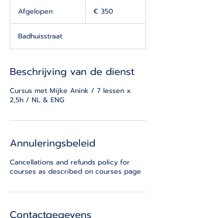
350
euro
Afgelopen
A
€ 350
f
g
Badhuisstraat
e
l
o
p
Beschrijving van de dienst
e
n
Cursus met Mijke Anink / 7 lessen x
2,5h / NL & ENG
Annuleringsbeleid
Cancellations and refunds policy for
courses as described on courses page
Contactgegevens