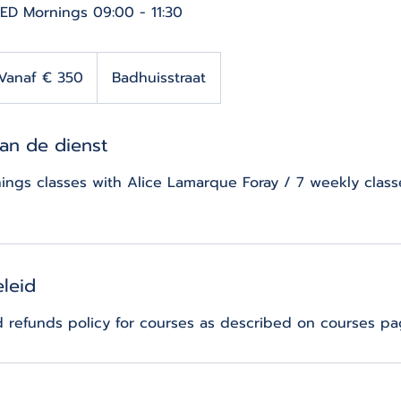
WED Mornings 09:00 - 11:30
af
Vanaf € 350
Badhuisstraat
o
van de dienst
gs classes with Alice Lamarque Foray / 7 weekly class
leid
d refunds policy for courses as described on courses p