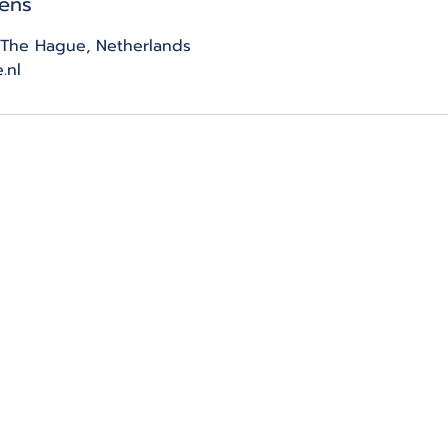
ens
, The Hague, Netherlands
.nl
THE CLAY TABLE heeft flexibele openingstijden,
afhankelijk van de ochtend- en avondlessen, wekelijkse
privéboekingen en pottenbakkersworkshops in het
weekend.
OPHALEN:
Zaterdag 10:30 - 14:30 uur​​