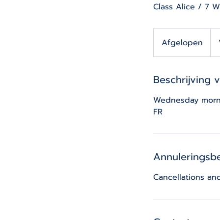
Class Alice / 7 
Van
350
Afgelopen
A
eur
f
g
Beschrijving 
e
l
Wednesday mornin
o
FR
p
e
n
Annuleringsbe
Cancellations an