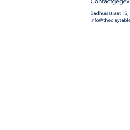
Contactgegev
Badhuisstraat 15
info@theclaytable
THE CLAY TABLE
Badhuisstraat 15
2584HD, Scheveningen
The Hague
info@theclaytable.nl