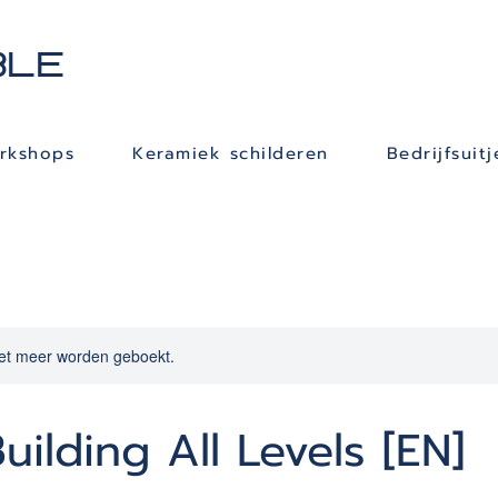
BLE
orkshops
Keramiek schilderen
Bedrijfsuitj
et meer worden geboekt.
ilding All Levels [EN]