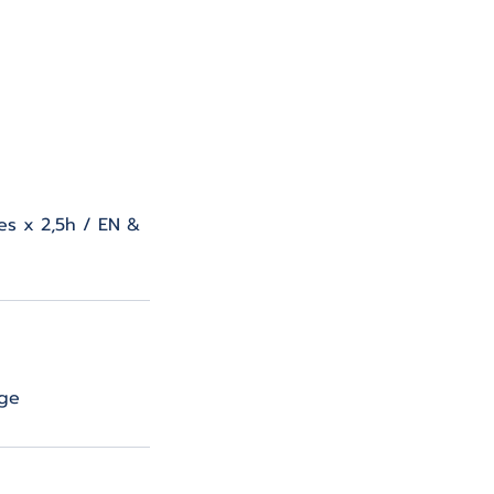
es x 2,5h / EN &
age