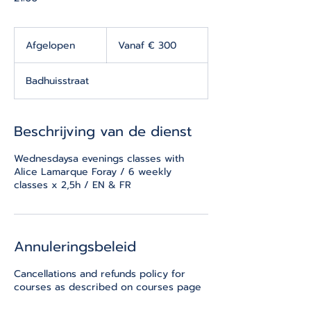
Vanaf
300
Afgelopen
A
Vanaf € 300
euro
f
g
Badhuisstraat
e
l
o
p
Beschrijving van de dienst
e
n
Wednesdaysa evenings classes with
Alice Lamarque Foray / 6 weekly
classes x 2,5h / EN & FR
Annuleringsbeleid
Cancellations and refunds policy for
courses as described on courses page