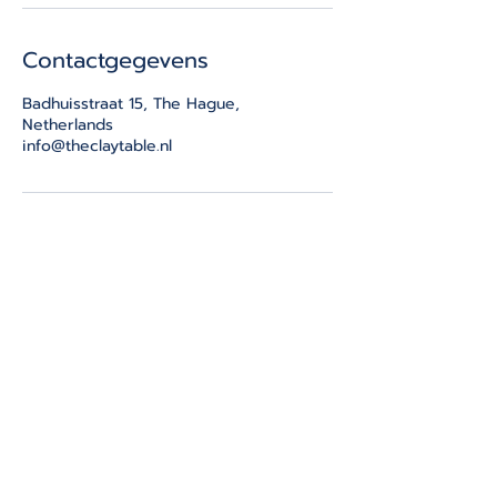
Contactgegevens
Badhuisstraat 15, The Hague,
Netherlands
info@theclaytable.nl
THE CLAY TABLE
Badhuisstraat 15
2584HD, Scheveningen
The Hague
info@theclaytable.nl